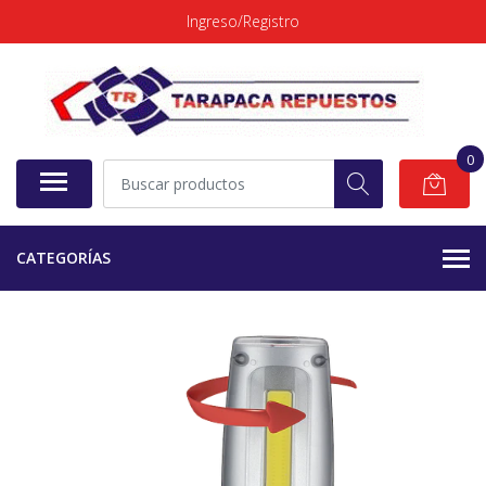
Ingreso/Registro
0
CATEGORÍAS