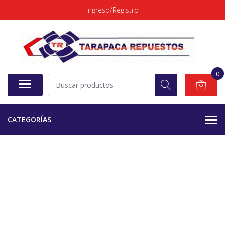
Ingreso/Registro
0
CATEGORÍAS