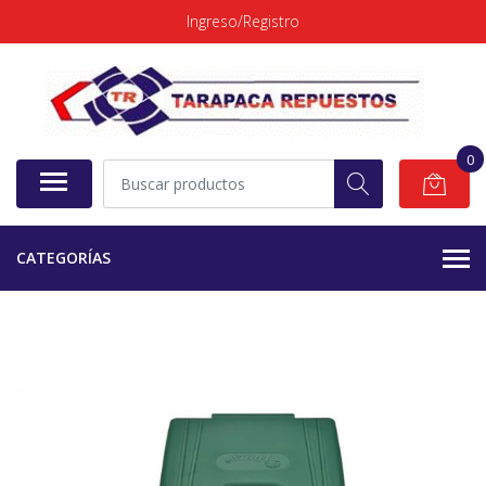
Ingreso/Registro
0
CATEGORÍAS