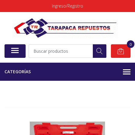
Ingreso/Registro
0
CATEGORÍAS