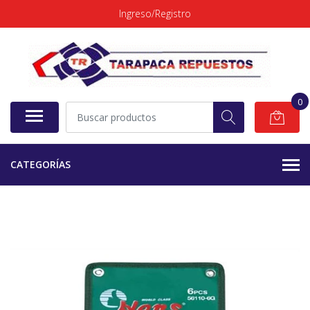
Ingreso/Registro
0
CATEGORÍAS