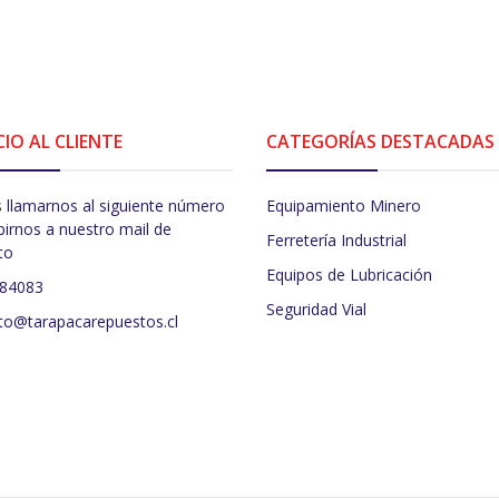
CIO AL CLIENTE
CATEGORÍAS DESTACADAS
 llamarnos al siguiente número
Equipamiento Minero
birnos a nuestro mail de
Ferretería Industrial
to
Equipos de Lubricación
484083
Seguridad Vial
to@tarapacarepuestos.cl