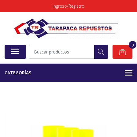
Ingreso/Registro
0
CATEGORÍAS