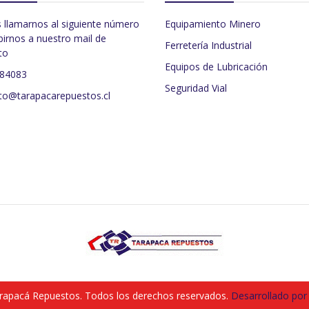
 llamarnos al siguiente número
Equipamiento Minero
birnos a nuestro mail de
Ferretería Industrial
to
Equipos de Lubricación
484083
Seguridad Vial
to@tarapacarepuestos.cl
rapacá Repuestos. Todos los derechos reservados.
Desarrollado por