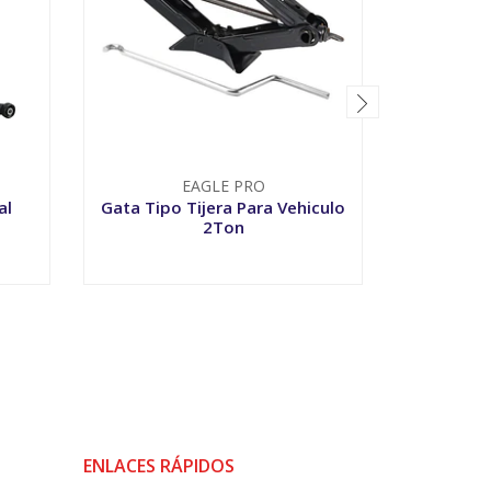
EAGLE PRO
al
Gata Tipo Tijera Para Vehiculo
Gata Ca
2Ton
-
+
-
ENLACES RÁPIDOS