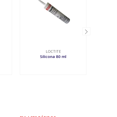
LOCTITE
Silicona 80 ml
SIL
TRANS
VER OPCIONES
-