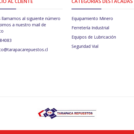
CIO AL CLIENTE
CATEGORÍAS DESTACADAS
 llamarnos al siguiente número
Equipamiento Minero
birnos a nuestro mail de
Ferretería Industrial
to
Equipos de Lubricación
484083
Seguridad Vial
to@tarapacarepuestos.cl