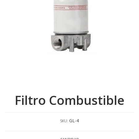
Filtro Combustible
GL-4
SKU: