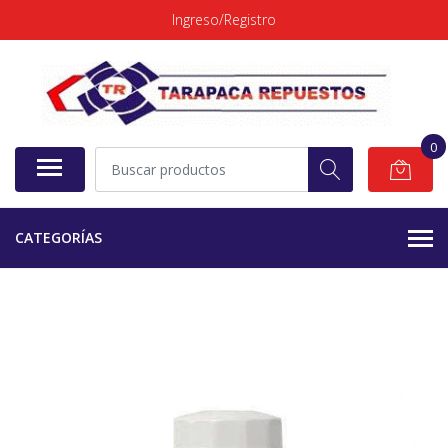
Ingreso/Registro
0
CATEGORÍAS