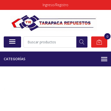
Ingreso/Registro
0
CATEGORÍAS