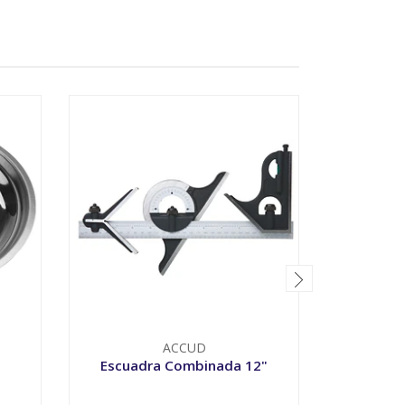
ACCUD
T
Escuadra Combinada 12"
Nive