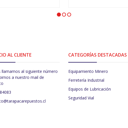
VER OPCIONES
-
+
CIO AL CLIENTE
CATEGORÍAS DESTACADAS
 llamarnos al siguiente número
Equipamiento Minero
birnos a nuestro mail de
Ferretería Industrial
to
Equipos de Lubricación
484083
Seguridad Vial
to@tarapacarepuestos.cl