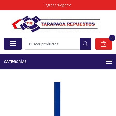
Ingreso/Registro
0
CATEGORÍAS