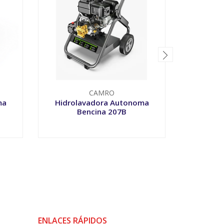
CAMRO
ma
Hidrolavadora Autonoma
HIDRO
Bencina 207B
-
+
-
ENLACES RÁPIDOS