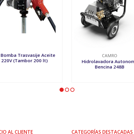
t Bomba Trasvasije Aceite
CAMRO
220V (Tambor 200 lt)
Hidrolavadora Autono
Bencina 248B
+
-
+
CIO AL CLIENTE
CATEGORÍAS DESTACADAS