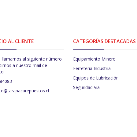
CIO AL CLIENTE
CATEGORÍAS DESTACADAS
 llamarnos al siguiente número
Equipamiento Minero
birnos a nuestro mail de
Ferretería Industrial
to
Equipos de Lubricación
484083
Seguridad Vial
to@tarapacarepuestos.cl