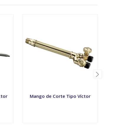
ctor
Mango de Corte Tipo Víctor
T
Mar
-
+
-