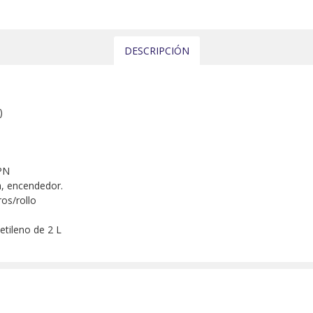
DESCRIPCIÓN
)
GPN
a, encendedor.
os/rollo
cetileno de 2 L