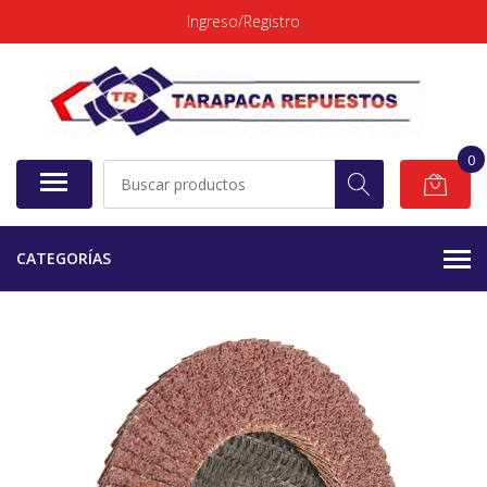
Ingreso/Registro
0
CATEGORÍAS