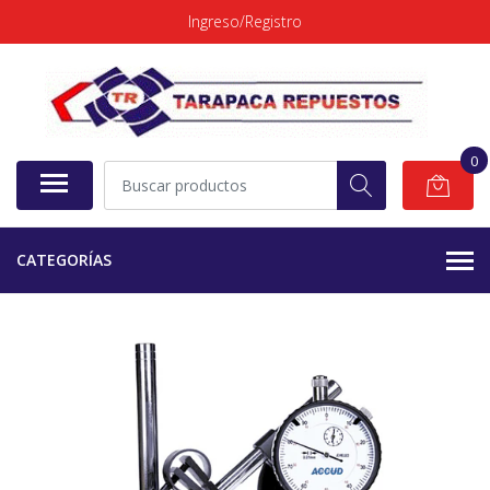
Ingreso/Registro
0
CATEGORÍAS