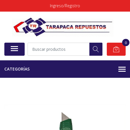
Ingreso/Registro
0
CATEGORÍAS