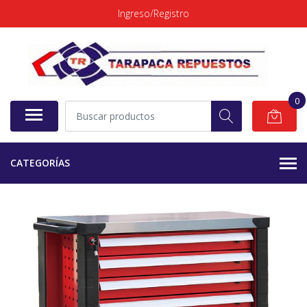
Ingreso/Registro
0
CATEGORÍAS