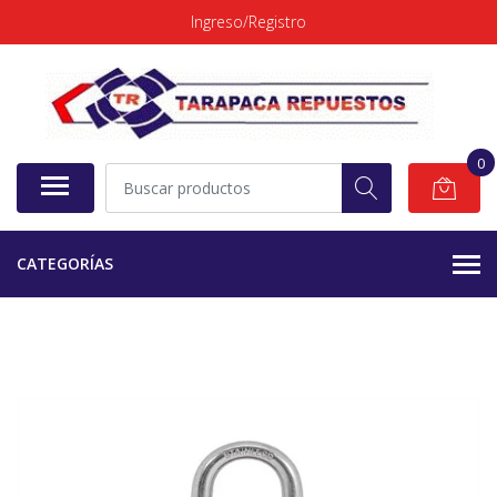
Ingreso/Registro
0
CATEGORÍAS