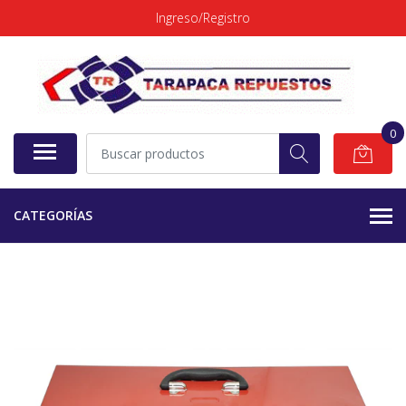
Ingreso/Registro
0
CATEGORÍAS