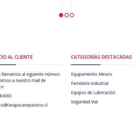
+
-
+
CIO AL CLIENTE
CATEGORÍAS DESTACADAS
 llamarnos al siguiente número
Equipamiento Minero
birnos a nuestro mail de
Ferretería Industrial
to
Equipos de Lubricación
484083
Seguridad Vial
to@tarapacarepuestos.cl