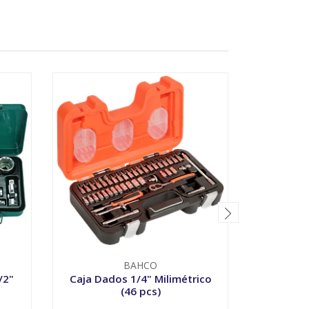
BAHCO
/2"
Caja Dados 1/4" Milimétrico
Caja Da
(46 pcs)
Pul