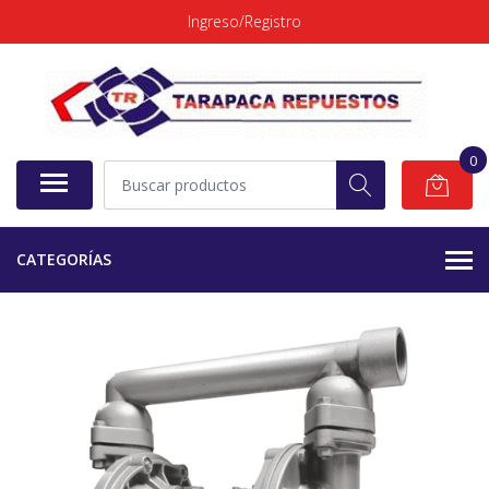
Ingreso/Registro
0
CATEGORÍAS