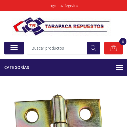
Ingreso/Registro
0
CATEGORÍAS