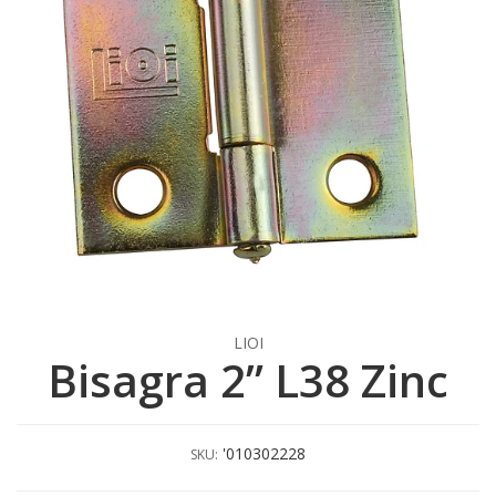
LIOI
Bisagra 2” L38 Zinc
'010302228
SKU: