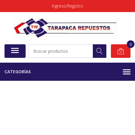
Ingreso/Registro
0
CATEGORÍAS