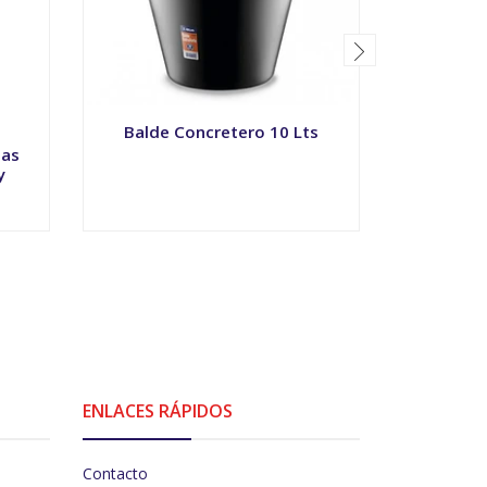
Balde Concretero 10 Lts
Atomiza
tas
y
-
+
-
ENLACES RÁPIDOS
Contacto