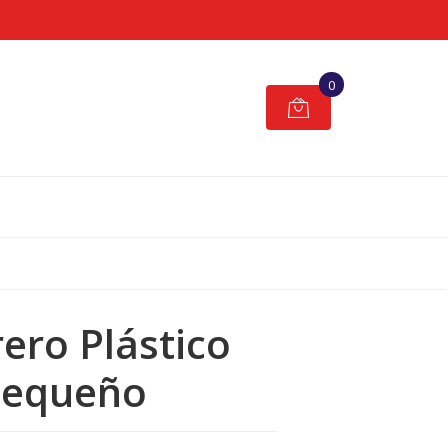
0
ero Plástico
equeño