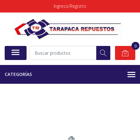
Ingreso/Registro
0
CATEGORÍAS