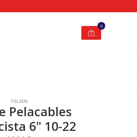
0
TOLSEN
te Pelacables
cista 6" 10-22