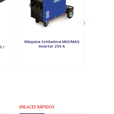
Máquina Soldadora MIG/MAG
Soplete C
Inverter 250 A
5 /
-
+
-
ENLACES RÁPIDOS