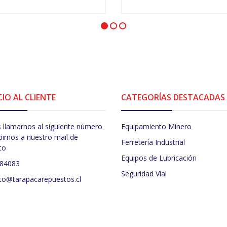
VER OPCIONES
VER OPCIONES
CIO AL CLIENTE
CATEGORÍAS DESTACADAS
 llamarnos al siguiente número
Equipamiento Minero
birnos a nuestro mail de
Ferretería Industrial
to
Equipos de Lubricación
484083
Seguridad Vial
to@tarapacarepuestos.cl