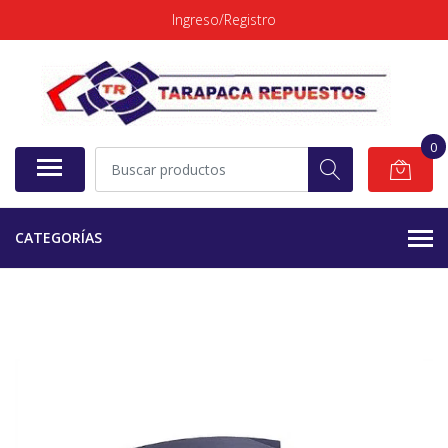
Ingreso/Registro
0
CATEGORÍAS